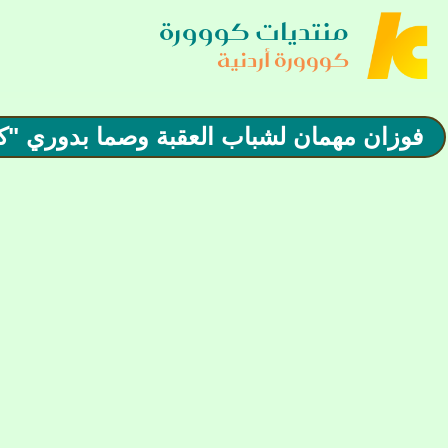
منتديات كووورة
كووورة أردنية
فوزان مهمان لشباب العقبة وصما بدوري "كر