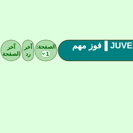
▐صحيفة اليوفنتوس(12) JUVENTUS FC ▐فوز مهم
الصفحة:
آخر
آخر
رد
الصفحة