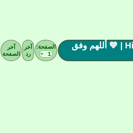
💙 | ( 21 ) صحيفـة نـادي الهلال | Hilal F.C | ‏💙 أللهم وفق
الصفحة:
آخر
آخر
رد
الصفحة