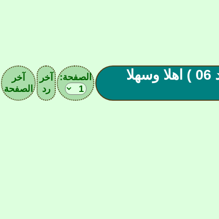
█◄ لـعـبة الأسـامـي ►█ ( الـعدد 06 ) اهلا وسهلا
الصفحة:
آخر
آخر
رد
الصفحة