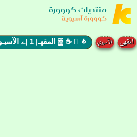
منتديات كووورة
كووورة آسيوية
 ☕ ▓ المقهـ| 1 |ے الآسيـويے Café ▓ ☕أهلا وسهلا ..2026
