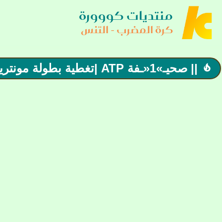
منتديات كووورة
كرة المضرب - التنس
|| صحيـ»1«ـفة ATP |تغطية بطولة مونتريال
