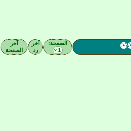
الصفحة:
آخر
آخر
⚽⚽
رد
الصفحة