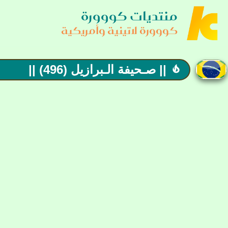
منتديات كووورة
كووورة لاتينية وأمريكية
|| صـحيفة الـبرازيل (496) ||
