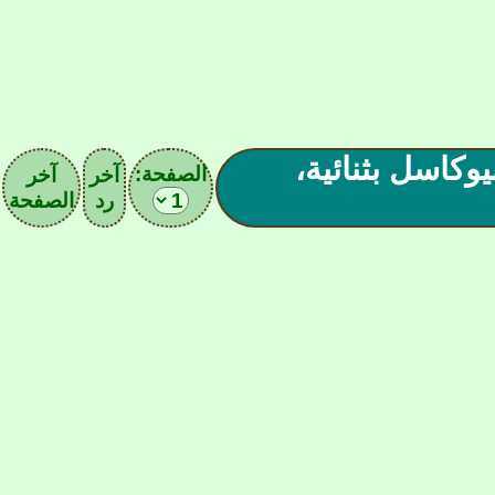
| فوزٌ على نيوكاسل بثنائية،
الصفحة:
آخر
آخر
رد
الصفحة