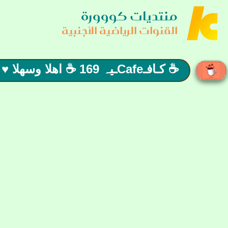
منتديات كووورة
القنوات الرياضية الأجنبية
☕ كـافـCafeـيہ 169 ☕ اهلا وسهلا ♥ بجميع زوار وأعضائنا الكرام