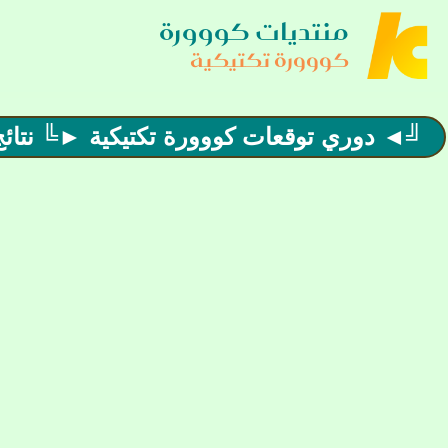
منتديات كووورة
كووورة تكتيكية
╝◄ دوري توقعات كووورة تكتيكية ►╚ نتائج ا