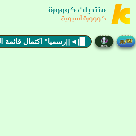
منتديات كووورة
كووورة آسيوية
█|◄||رسميا" اكتمال قائمة المتأه