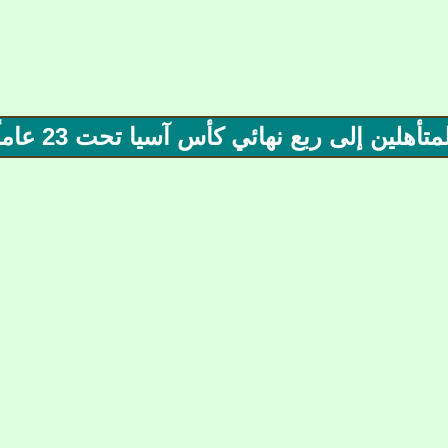
لين إلى ربع نهائي كأس آسيا تحت 23 عاماً►|π