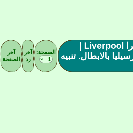
| صحيفة (20) ابطال إنجلترا Liverpool |
الصفحة:
آخر
آخر
اء مرسيليا بالابطال. تنبيه
رد
الصفحة