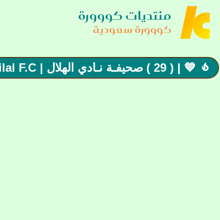
منتديات كووورة
كووورة سعودية
💙 | ( 29 ) صحيفـة نـادي الهلال | Hilal F.C | تعيين"The Dark Knight10"نائب صحيفة الهلال
