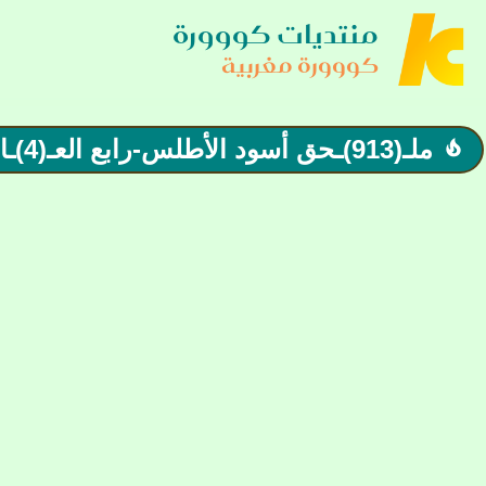
منتديات كووورة
كووورة مغربية
ملـ(913)ـحق أسود الأطلس-رابع العـ(4)ـالم| نطوي صفحة الكان و نفتح صفحة المونديال. ..
