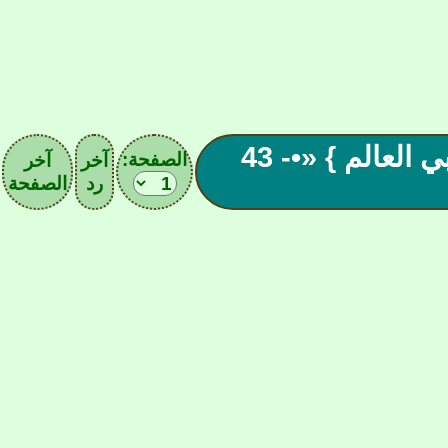
 ◄«• تحـدي الأسماء { جميع لاعبي العالم } «•- 43
الصفحة:
آخر
آخر
رد
الصفحة