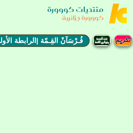
منتديات كووورة
كووورة جزائرية
فُـرْسَآنْ القِـمّة |الرابطة الأولى LIGUE1| الجولـ(17)