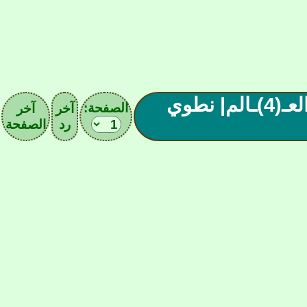
ملـ(923)ـحق أسود الأطلس-رابع العـ(4)ـالم| نطوي
الصفحة:
آخر
آخر
رد
الصفحة