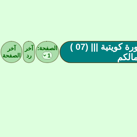
|||| الخيمة الرمضانية بكووورة كويتية ||| (07 )
الصفحة:
آخر
آخر
مالكم
رد
الصفحة