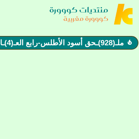
منتديات كووورة
كووورة مغربية
ملـ(928)ـحق أسود الأطلس-رابع العـ(4)ـالم| نطوي صفحة الكان و نفتح صفحة المونديال
