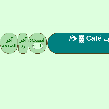
☕ ▓ المقهـ| 12 |ے الآسيـويے Café ▓ ☕/
الصفحة:
آخر
آخر
رد
الصفحة