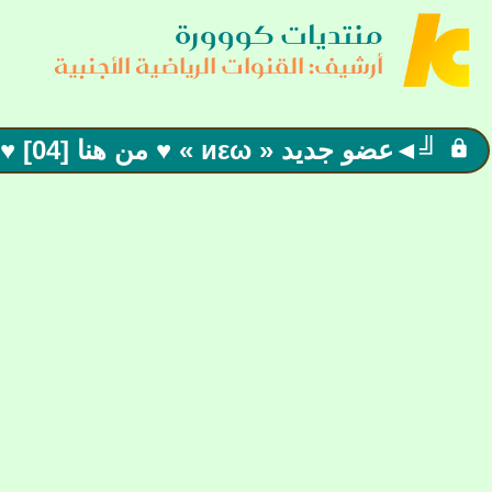
منتديات كووورة
أرشيف: القنوات الرياضية الأجنبية
╝◄عضو جديد « иεω » ♥ من هنا [04] ♥ الترحيب + وسام
