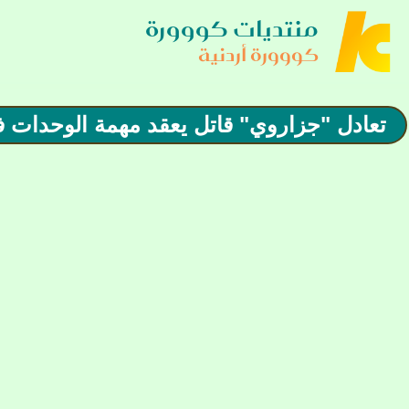
منتديات كووورة
كووورة أردنية
تعادل "جزاروي" قاتل يعقد مهمة الوحدات 