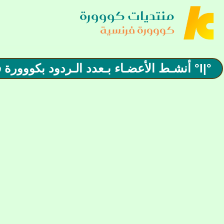
منتديات كووورة
كووورة فرنسية
°|l° أنشـط الأعضـاء بـعدد الـردود بكووورة فـرنـسـية لشهرأبريل 2026°|l°