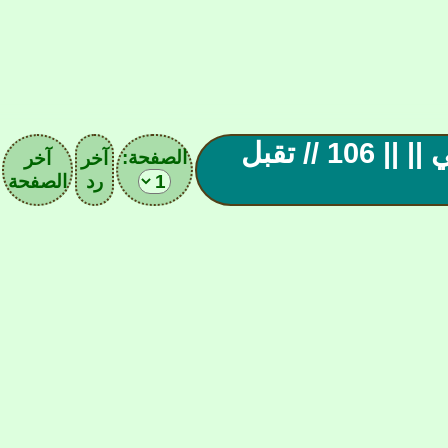
|| صادوووه الكويتى العالمي || || 106 // تقبل
الصفحة:
آخر
آخر
رد
الصفحة