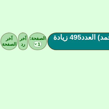
°l||l° ( اللهم صلِّ وسلم على نبينا محمد) العدد495 زيادة
الصفحة:
آخر
آخر
رد
الصفحة