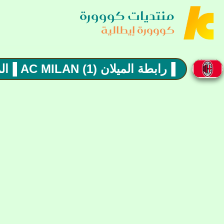
منتديات كووورة
كووورة إيطالية
▐رابطة الميلان (1) AC MILAN ▐المهاجم راموس اول صفقات الصيف