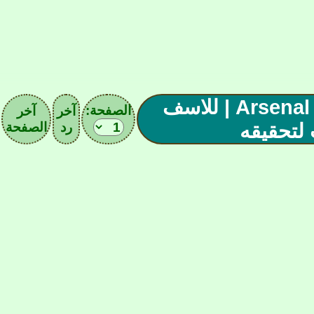
| رابطة أبطـال إنجلـترا(1) Arsenal | للاسف
الصفحة:
آخر
آخر
رد
الصفحة