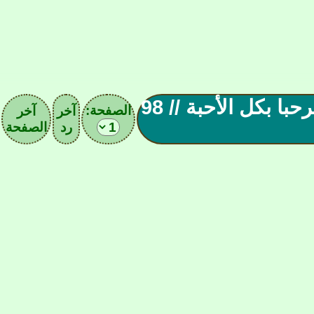
كافيه كووورة كويتية || // مرحبا بكل الأحبة // 98
الصفحة:
آخر
آخر
رد
الصفحة