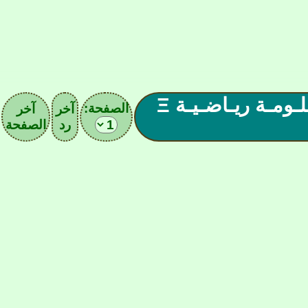
Ξ سـجـل حـضـورك الـيـومـي بـمـعـلـومـة ريـاضـيـة Ξ
الصفحة:
آخر
آخر
رد
الصفحة