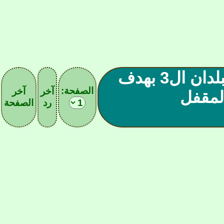
صحيفةالهلال23@الهلال بطل البلدان ال3 بهدف
الصفحة:
آخر
آخر
لمقفل
رد
الصفحة