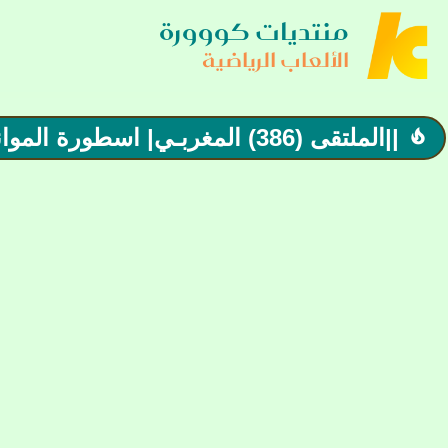
منتديات كووورة
الألعاب الرياضية
||الملتقى (386) المغربـي| اسطورة الموانع البقالي يفوز بملتقى الدوحة
