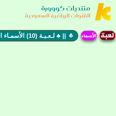
منتديات كووورة
القنوات الرياضية السعودية
|| ♣️ لـعـبـة (10) الأسمـاء العربيـة ♣️ || أسـمـاء بـلا حـدود
