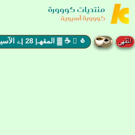
منتديات كووورة
كووورة آسيوية
 ☕ ▓ المقهـ| 28 |ے الآسيـويے Café ▓ ☕ مرحبا بكل الأحبة
