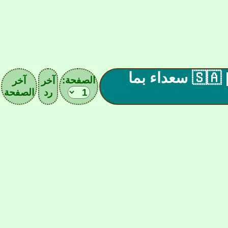
|| راابطة جماهير النادي الأهلـAl-Ahlîـي|| 🇸🇦 سعداء بما
الصفحة:
آخر
آخر
رد
الصفحة