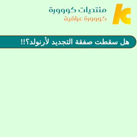
منتديات كووورة
كووورة عراقية
هل سقطت صفقة التجديد لأرنولد؟!!