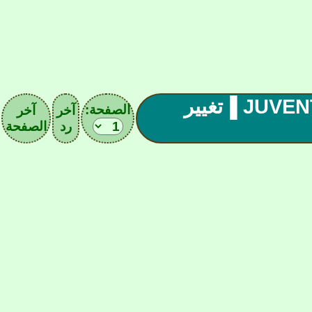
▐رابطة اليوفنتوس (02) JUVENTUS FC ▐تغيير
الصفحة:
آخر
آخر
رد
الصفحة