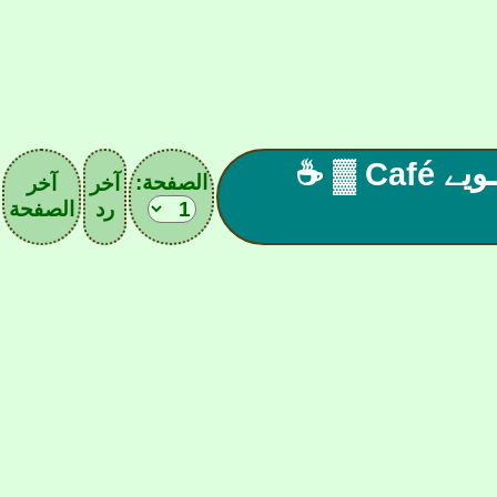
 ☕ ▓ المقهـ| 34 |ے الآسيـويے Café ▓ ☕
الصفحة:
آخر
آخر
رد
الصفحة