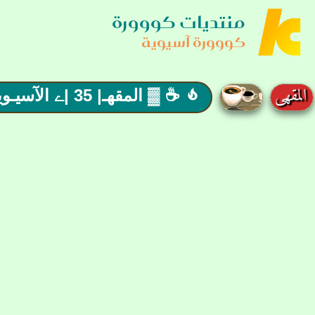
منتديات كووورة
كووورة آسيوية
☕ ▓ المقهـ| 35 |ے الآسيـويے Café ▓ ☕ مع الاسيوي مش حتقدر تغمض عينيك
