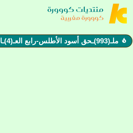
منتديات كووورة
كووورة مغربية
ملـ(993)ـحق أسود الأطلس-رابع العـ(4)ـالم| ديما مغرب!!!
