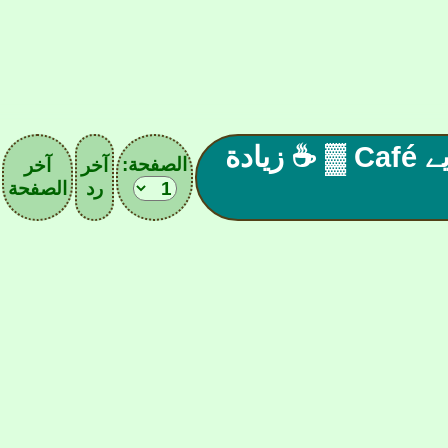
☕ ▓ المقهـ| 37 |ے الآسيـويے Café ▓ ☕ زيادة
الصفحة:
آخر
آخر
رد
الصفحة