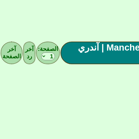
| رابـSAFـطة (O3) Manchester United | آندري
الصفحة:
آخر
آخر
رد
الصفحة