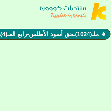
منتديات كووورة
كووورة مغربية
ملـ(1024)ـحق أسود الأطلس-رابع العـ(4)ـالم| ديما مغرب!!
