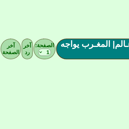
ـ(1029)ـحق أسود الأطلس-رابع العـ(4)ـالم| المغـرب يواجه
الصفحة:
آخر
آخر
رد
الصفحة