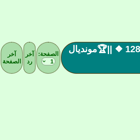
||❖ ملتقى أنصار الخضر 1284 ❖ ||🏆مونديال
الصفحة:
آخر
آخر
رد
الصفحة