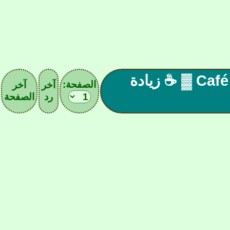
☕ ▓ المقهـ| 39 |ے الآسيـويے Café ▓ ☕ زيادة
الصفحة:
آخر
آخر
رد
الصفحة