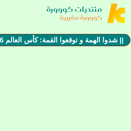
منتديات كووورة
كووورة مغربية
|| شدوا الهمة و توقعوا القمة: كأس العالم 2026 دور ربع النهائي || المغرب VS فرنسا