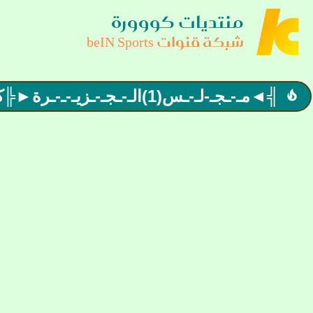
منتديات كووورة
شبكة قنوات beIN Sports
╣◄مـ-ـجـ-لـ-ـس(1)الـ-ـجـ-ـزيـ-ـ-ـرة►╠كل عام ومجلسنا بوجودكم احلى
